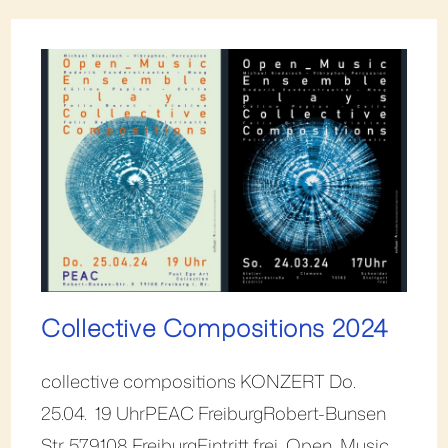
Collective Compositions 2024
collective compositions KONZERT Do.
25.04. 19 UhrPEAC FreiburgRobert-Bunsen
Str. 579108 FreiburgEintritt frei Open_Music