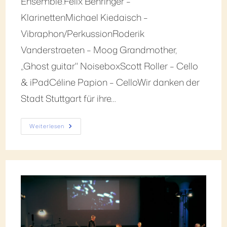
Ensemble.Felix Behringer –
KlarinettenMichael Kiedaisch –
Vibraphon/PerkussionRoderik
Vanderstraeten – Moog Grandmother,
„Ghost guitar" NoiseboxScott Roller – Cello
& iPadCéline Papion – CelloWir danken der
Stadt Stuttgart für ihre…
Weiterlesen