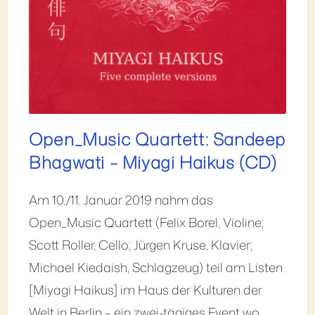
Open_Music Quartett: Sandeep
Bhagwati – Miyagi Haikus (CD)
Am 10./11. Januar 2019 nahm das
Open_Music Quartett (Felix Borel, Violine;
Scott Roller, Cello; Jürgen Kruse, Klavier;
Michael Kiedaish, Schlagzeug) teil am Listen
[Miyagi Haikus] im Haus der Kulturen der
Welt in Berlin – ein zwei-tägiges Event wo